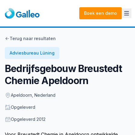
Boek een demo
Terug naar resultaten
Adviesbureau Lüning
Bedrijfsgebouw Breustedt
Chemie Apeldoorn
Location
Apeldoorn, Nederland
Status
Opgeleverd
Opgeleverd
Opgeleverd
2012
Description
Voor Breustedt Chemie in Apeldoorn ontwikkelde