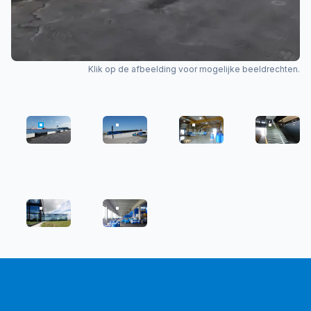
Klik op de afbeelding voor mogelijke beeldrechten.
APELDOORN2
APELDOORN3
APELDOORN6
APELDO
APELDOORN1
APELDOORN4