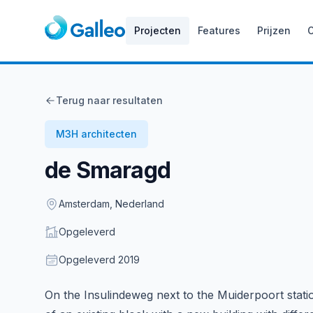
Projecten
Features
Prijzen
Terug naar resultaten
M3H architecten
de Smaragd
Location
Amsterdam, Nederland
Status
Opgeleverd
Opgeleverd
Opgeleverd
2019
Description
On the Insulindeweg next to the Muiderpoort stat