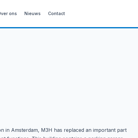
Over ons
Nieuws
Contact
ion in Amsterdam, M3H has replaced an important part