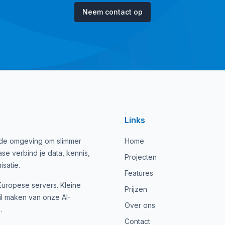
Neem contact op
Links
uwde omgeving om slimmer
Home
e verbind je data, kennis,
Projecten
satie.
Features
 Europese servers. Kleine
Prijzen
wil maken van onze AI-
Over ons
.
Contact