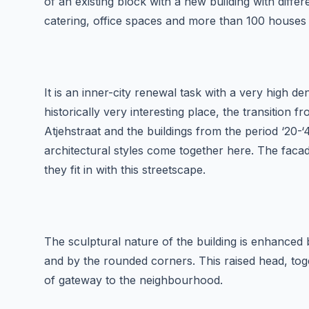
of an existing block with a new building with differ
catering, office spaces and more than 100 houses i
It is an inner-city renewal task with a very high den
historically very interesting place, the transition f
Atjehstraat and the buildings from the period ‘20-‘
architectural styles come together here. The faca
they fit in with this streetscape.
The sculptural nature of the building is enhanced 
and by the rounded corners. This raised head, toge
of gateway to the neighbourhood.