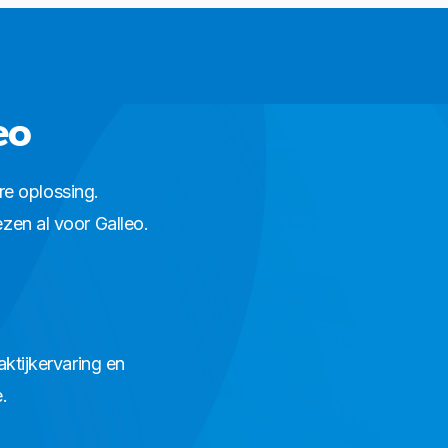
eo
re oplossing.
en al voor Galleo.
ktijkervaring en
.