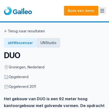
Boek een demo
Terug naar resultaten
abtWassenaar
UNStudio
DUO
Location
Groningen, Nederland
Status
Opgeleverd
Opgeleverd
Opgeleverd
2011
Description
Het gebouw van DUO is een 92 meter hoog
kantoorgebouw met golvende vormen. De opdracht