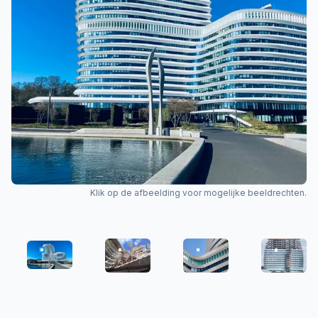
Klik op de afbeelding voor mogelijke beeldrechten.
DUO_3498_MCBOSSCHER_DSIGNONLINE_ABTWASSENAA
SNC00268
DUOFACADE--HIGH-LO
BEELDMA