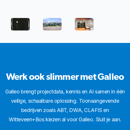
0070_FIG6
421_827_451
426_888_605
Werk ook slimmer met Galleo
Galleo brengt projectdata, kennis en AI samen in één
veilige, schaalbare oplossing. Toonaangevende
bedrijven zoals ABT, DWA, CLAFIS en
Witteveen+Bos kiezen al voor Galleo. Sluit je aan.