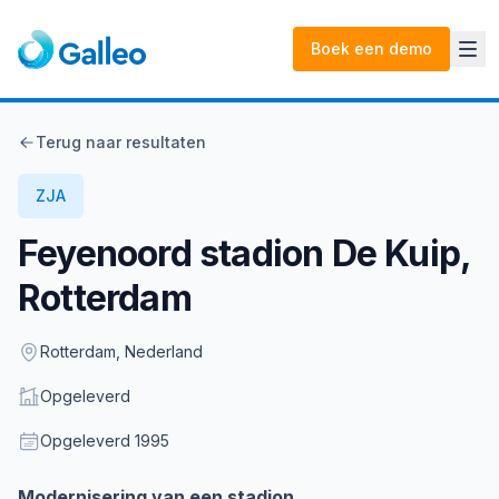
Boek een demo
Terug naar resultaten
ZJA
Feyenoord stadion De Kuip,
Rotterdam
Location
Rotterdam, Nederland
Status
Opgeleverd
Opgeleverd
Opgeleverd
1995
Description
Modernisering van een stadion