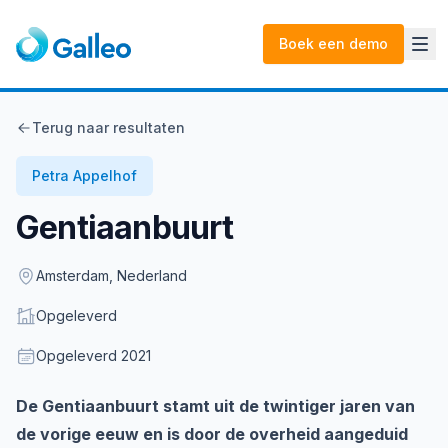
Boek een demo
Terug naar resultaten
Petra Appelhof
Gentiaanbuurt
Location
Amsterdam, Nederland
Status
Opgeleverd
Opgeleverd
Opgeleverd
2021
Description
De Gentiaanbuurt stamt uit de twintiger jaren van
de vorige eeuw en is door de overheid aangeduid